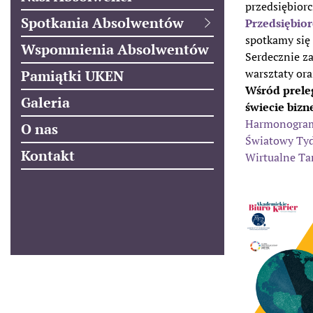
przedsiębiorc
Spotkania Absolwentów
Przedsiębio
spotkamy się 
Wspomnienia Absolwentów
Serdecznie za
warsztaty or
Pamiątki UKEN
Wśród preleg
Galeria
świecie bizn
Harmonogra
O nas
Światowy Tyd
Kontakt
Wirtualne Tar